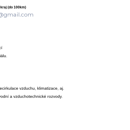
kraj (do 100km)
t@gmail.com
cí
iálu.
ecirkulace vzduchu, klimatizace, aj.
lovodní a vzduchotechnické rozvody.