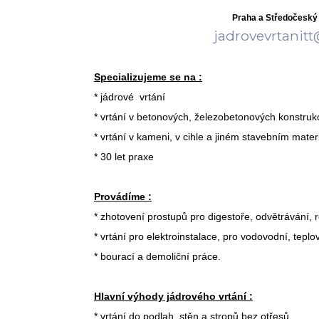
Praha a Středočeský 
jadrovevrtanit
Specializujeme se na :
* jádrové vrtání
* vrtání v betonových, železobetonových konstruk
* vrtání v kameni, v cihle a jiném stavebním mater
* 30 let praxe
Provádíme :
* zhotovení prostupů pro digestoře, odvětrávání, r
* vrtání pro elektroinstalace, pro vodovodní, tep
* bourací a demoliční práce.
Hlavní výhody jádrového vrtání :
* vrtání do podlah, stěn a stropů bez otřesů