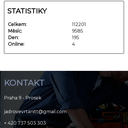
STATISTIKY
Celkem:
112201
Měsíc:
9585
Den:
195
Online:
4
KONTAKT
Praha 9 - Prosek
jadrovevrtanitt@gmail.com
+ 420 737 503 303