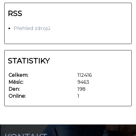
RSS
Přehled zdrojů
STATISTIKY
Celkem:
112416
Měsíc:
9463
Den:
198
Online:
1