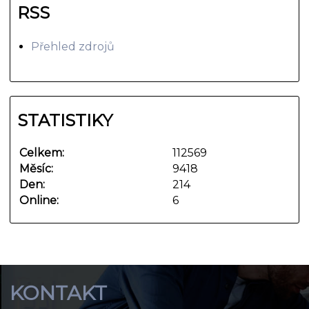
RSS
Přehled zdrojů
STATISTIKY
Celkem:
112569
Měsíc:
9418
Den:
214
Online:
6
KONTAKT