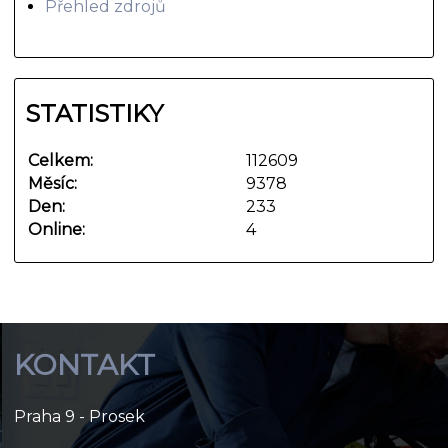
Přehled zdrojů
STATISTIKY
Celkem:
112609
Měsíc:
9378
Den:
233
Online:
4
KONTAKT
Praha 9 - Prosek