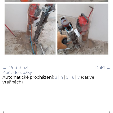
← Předchozí
Další →
Zpět do složky
Automatické procházení:
3
|
4
|
5
|
6
|
7
(čas ve
vteřinách)