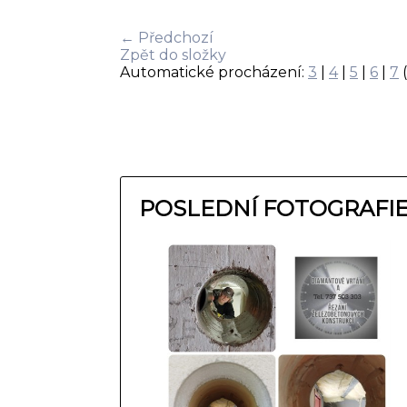
← Předchozí
Zpět do složky
Automatické procházení:
3
|
4
|
5
|
6
|
7
(
POSLEDNÍ FOTOGRAFI