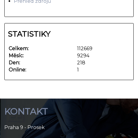
Přehled zdrojů
STATISTIKY
Celkem:
112669
Měsíc:
9294
Den:
218
Online:
1
KONTAKT
Praha 9 - Prosek