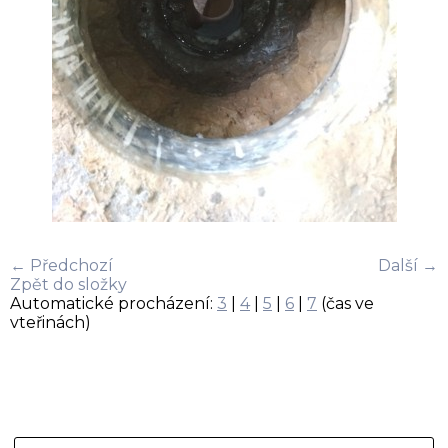
← Předchozí
Další →
Zpět do složky
Automatické procházení:
3
|
4
|
5
|
6
|
7
(čas ve
vteřinách)