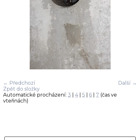
← Předchozí
Další →
Zpět do složky
Automatické procházení:
3
|
4
|
5
|
6
|
7
(čas ve
vteřinách)