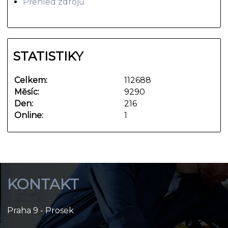
Přehled zdrojů
STATISTIKY
Celkem:
112688
Měsíc:
9290
Den:
216
Online:
1
KONTAKT
Praha 9 - Prosek