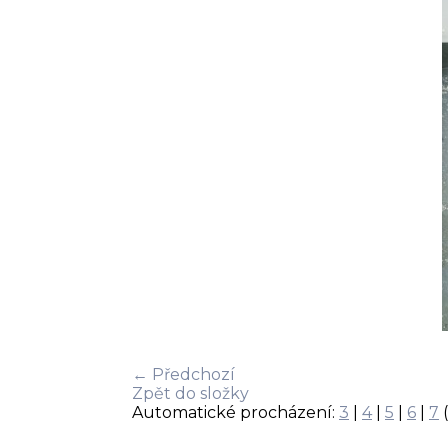
← Předchozí
Zpět do složky
Automatické procházení:
3
|
4
|
5
|
6
|
7
(