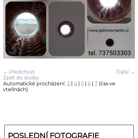
← Předchozí
Další →
Zpět do složky
Automatické procházení:
3
|
4
|
5
|
6
|
7
(čas ve
vteřinách)
POSLEDNÍ FOTOGRAFIE