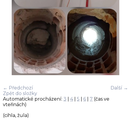
← Předchozí
Další →
Zpět do složky
Automatické procházení:
3
|
4
|
5
|
6
|
7
(čas ve
vteřinách)
(cihla, žula)