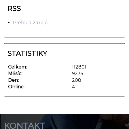
RSS
Přehled zdrojů
STATISTIKY
Celkem:
112801
Měsíc:
9235
Den:
208
Online:
4
KONTAKT