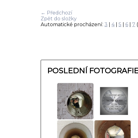
← Předchozí
Zpět do složky
Automatické procházení:
3
|
4
|
5
|
6
|
7
(
POSLEDNÍ FOTOGRAFI