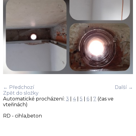
← Předchozí
Další →
Zpět do složky
Automatické procházení:
3
|
4
|
5
|
6
|
7
(čas ve
vteřinách)
RD - cihla,beton