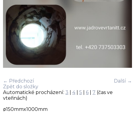
← Předchozí
Další →
Zpět do složky
Automatické procházení:
3
|
4
|
5
|
6
|
7
(čas ve
vteřinách)
ø150mmx1000mm