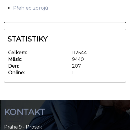
Přehled zdrojů
STATISTIKY
Celkem:
112544
Měsíc:
9440
Den:
207
Online:
1
KONTAKT
Praha 9 - Prosek