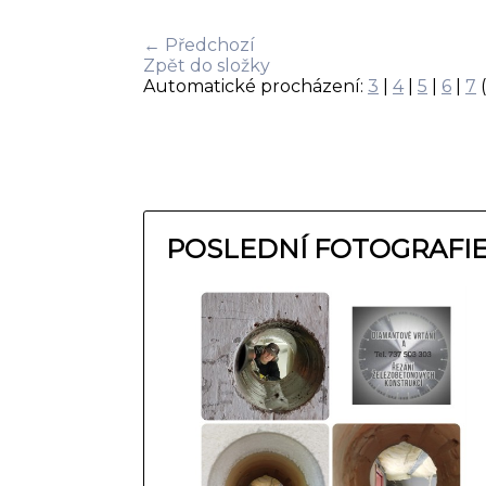
← Předchozí
Zpět do složky
Automatické procházení:
3
|
4
|
5
|
6
|
7
(
POSLEDNÍ FOTOGRAFI