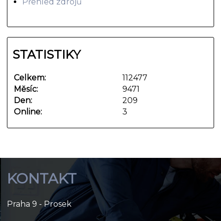
Přehled zdrojů
STATISTIKY
Celkem:
112477
Měsíc:
9471
Den:
209
Online:
3
KONTAKT
Praha 9 - Prosek