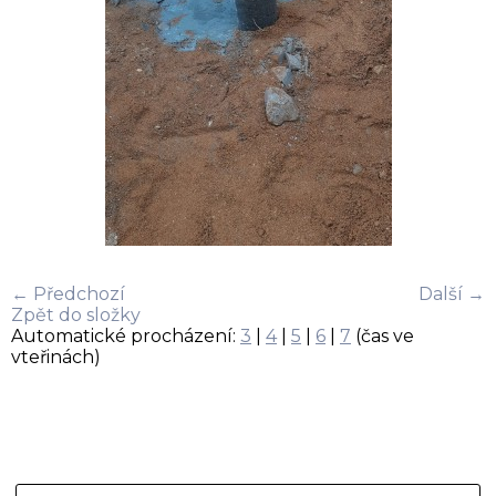
← Předchozí
Další →
Zpět do složky
Automatické procházení:
3
|
4
|
5
|
6
|
7
(čas ve
vteřinách)