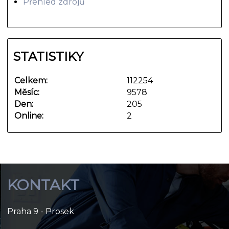
Přehled zdrojů
STATISTIKY
Celkem:
112254
Měsíc:
9578
Den:
205
Online:
2
KONTAKT
Praha 9 - Prosek