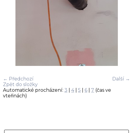
← Předchozí
Další →
Zpět do složky
Automatické procházení:
3
|
4
|
5
|
6
|
7
(čas ve
vteřinách)