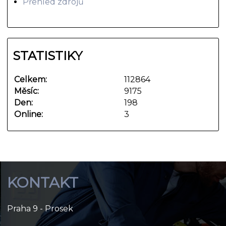
Přehled zdrojů
STATISTIKY
Celkem:
112864
Měsíc:
9175
Den:
198
Online:
3
KONTAKT
Praha 9 - Prosek