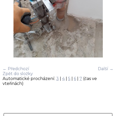
← Předchozí
Další →
Zpět do složky
Automatické procházení:
3
|
4
|
5
|
6
|
7
(čas ve
vteřinách)