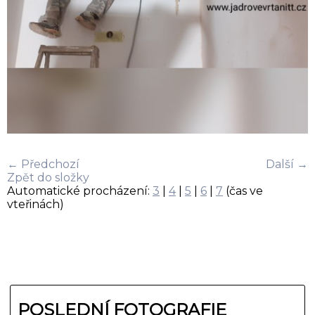
← Předchozí
Další →
Zpět do složky
Automatické procházení:
3
|
4
|
5
|
6
|
7
(čas ve
vteřinách)
POSLEDNÍ FOTOGRAFIE