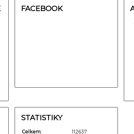
E
FACEBOOK
STATISTIKY
Celkem:
112637