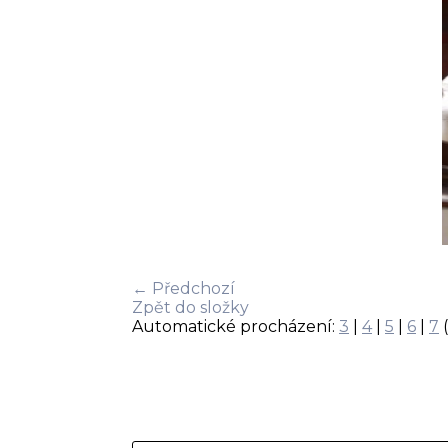
← Předchozí
Zpět do složky
Automatické procházení:
3
|
4
|
5
|
6
|
7
(