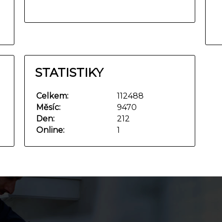
STATISTIKY
Celkem:
112488
Měsíc:
9470
Den:
212
Online:
1