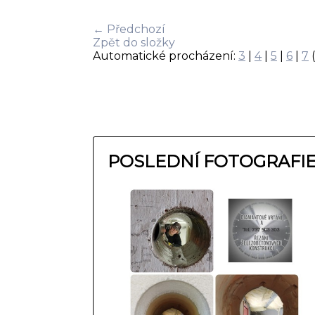
← Předchozí
Zpět do složky
Automatické procházení:
3
|
4
|
5
|
6
|
7
(
POSLEDNÍ FOTOGRAFI