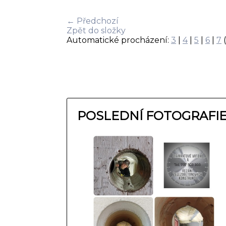
← Předchozí
Zpět do složky
Automatické procházení:
3
|
4
|
5
|
6
|
7
(
POSLEDNÍ FOTOGRAFI