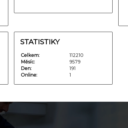
STATISTIKY
Celkem:
112210
Měsíc:
9579
Den:
191
Online:
1