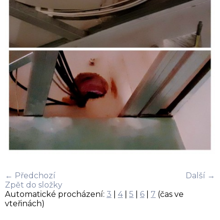
← Předchozí
Další →
Zpět do složky
Automatické procházení:
3
|
4
|
5
|
6
|
7
(čas ve
vteřinách)