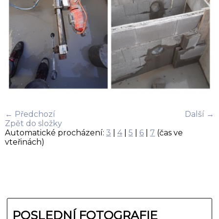
← Předchozí
Další →
Zpět do složky
Automatické procházení:
3
|
4
|
5
|
6
|
7
(čas ve
vteřinách)
POSLEDNÍ FOTOGRAFIE